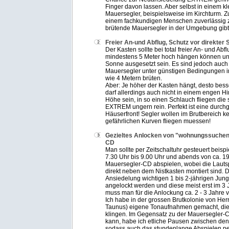
Finger davon lassen. Aber selbst in einem kl
Mauersegler, beispielsweise im Kirchturm. Z
einem fachkundigen Menschen zuverlässig z
brütende Mauersegler in der Umgebung gibt
Freier An-und Abflug, Schutz vor direkter
Der Kasten sollte bei total freier An- und Abf
mindestens 5 Meter hoch hängen können un
Sonne ausgesetzt sein. Es sind jedoch auch
Mauersegler unter günstigen Bedingungen 
wie 4 Metern brüten.
Aber: Je höher der Kasten hängt, desto bess
darf allerdings auch nicht in einem engen Hi
Höhe sein, in so einen Schlauch fliegen die
EXTREM ungern rein. Perfekt ist eine durc
Häuserfront! Segler wollen im Brutbereich 
gefährlichen Kurven fliegen muessen!
Gezieltes Anlocken von "wohnungssuchen
CD
Man sollte per Zeitschaltuhr gesteuert beis
7.30 Uhr bis 9.00 Uhr und abends von ca. 19
Mauersegler-CD abspielen, wobei die Lautsp
direkt neben dem Nistkasten montiert sind. D
Ansiedelung wichtigen 1 bis 2-jährigen Jun
angelockt werden und diese meist erst im 3 
muss man für die Anlockung ca. 2 - 3 Jahre 
Ich habe in der grossen Brutkolonie von Her
Taunus) eigene Tonaufnahmen gemacht, die 
klingen. Im Gegensatz zu der Mauersegler-
kann, habe ich etliche Pausen zwischen den
sodass auch das stundenlange Abspielen per