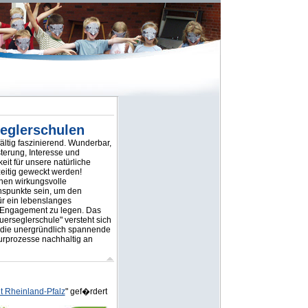
eglerschulen
lfältig faszinierend. Wunderbar,
erung, Interesse und
it für unsere natürliche
eitig geweckt werden!
nen wirkungsvolle
onspunkte sein, um den
ür ein lebenslanges
-Engagement zu legen. Das
erseglerschule" versteht sich
 die unergründlich spannende
urprozesse nachhaltig an
t Rheinland-Pfalz
" gef�rdert