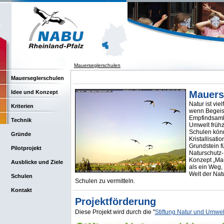
Mauerseglerschulen
Mauerseglerschulen
Idee und Konzept
Mauers
Natur ist vie
Kriterien
wenn Begeist
Empfindsamke
Technik
Umwelt frühz
Schulen kön
Gründe
Kristallisati
Grundstein f
Pilotprojekt
Naturschutz
Konzept „Mau
Ausblicke und Ziele
als ein Weg,
Welt der Nat
Schulen
Schulen zu vermitteln.
Kontakt
Projektförderung
Diese Projekt wird durch die "
Stiftung Natur und Umwel