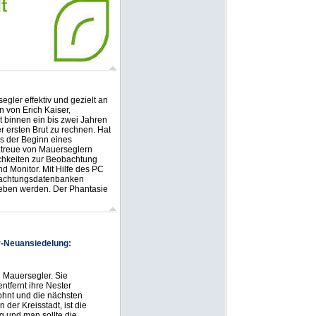
gler effektiv und gezielt an
 von Erich Kaiser,
 binnen ein bis zwei Jahren
r ersten Brut zu rechnen. Hat
ns der Beginn eines
tztreue von Mauerseglern
ichkeiten zur Beobachtung
nd Monitor. Mit Hilfe des PC
bachtungsdatenbanken
ieben werden. Der Phantasie
er-Neuansiedelung:
 Mauersegler. Sie
ntfernt ihre Nester
hnt und die nächsten
 der Kreisstadt, ist die
 und man sollte die