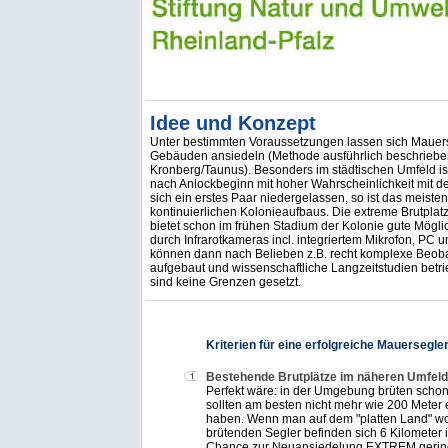
Idee und Konzept
Unter bestimmten Voraussetzungen lassen sich Mauerse
Gebäuden ansiedeln (Methode ausführlich beschrieben
Kronberg/Taunus). Besonders im städtischen Umfeld ist
nach Anlockbeginn mit hoher Wahrscheinlichkeit mit de
sich ein erstes Paar niedergelassen, so ist das meiste
kontinuierlichen Kolonieaufbaus. Die extreme Brutpla
bietet schon im frühen Stadium der Kolonie gute Mögl
durch Infrarotkameras incl. integriertem Mikrofon, PC u
können dann nach Belieben z.B. recht komplexe Beo
aufgebaut und wissenschaftliche Langzeitstudien betr
sind keine Grenzen gesetzt.
Kriterien für eine erfolgreiche Mauersegl
Bestehende Brutplätze im näheren Umfeld
Perfekt wäre: in der Umgebung brüten schon
sollten am besten nicht mehr wie 200 Meter e
haben. Wenn man auf dem "platten Land" wo
brütenden Segler befinden sich 6 Kilometer in
Chance zur Neuansiedelung EXTREM gering