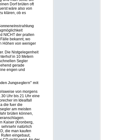
einen Dorf brüten oft
uerst wäre also von
u klären, ob es
 Sonneneinstrahlung
lugmöglichkeit
d NICHT der prallen
 Fälle bekannt, wo
in Höhen von weniger
er. Die Nistgelegenheit
nterhof in 10 Metern
 schnellen Segler
hgehend gerade
keine engen und
den Jungseglern" mit
pielsweise von morgens
.30 Uhr bis 21 Uhr eine
recher im Idealfall
a die fuer die
gsegler am meisten
Jahr brüten können,
veranschlagen.
rn Kaiser (Kronberg,
sehrsehr natürlich
CD, die man kaufen
 Rufen eingebaut,
 CD nicht nervt. An der